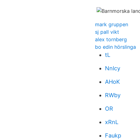
mark gruppen
sj pall vikt
alex tornberg
bo edin hörslinga
tL
Nnlcy
AHoK
RWby
OR
xRnL
Faukp