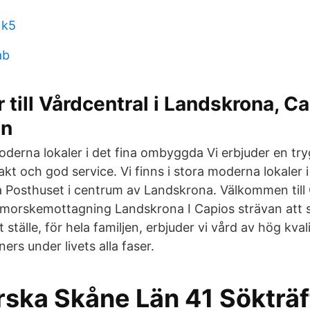
 k5
ab
 till Vårdcentral i Landskrona, C
en
moderna lokaler i det fina ombyggda Vi erbjuder en tr
 och god service. Vi finns i stora moderna lokaler i
Posthuset i centrum av Landskrona. Välkommen till
nmorskemottagning Landskrona I Capios strävan att s
tälle, för hela familjen, erbjuder vi vård av hög kvalit
ers under livets alla faser.
ska Skåne Län 41 Sökträff