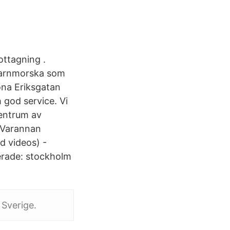
ttagning .
 barnmorska som
ona Eriksgatan
 god service. Vi
centrum av
. Varannan
d videos) -
erade: stockholm
 Sverige.