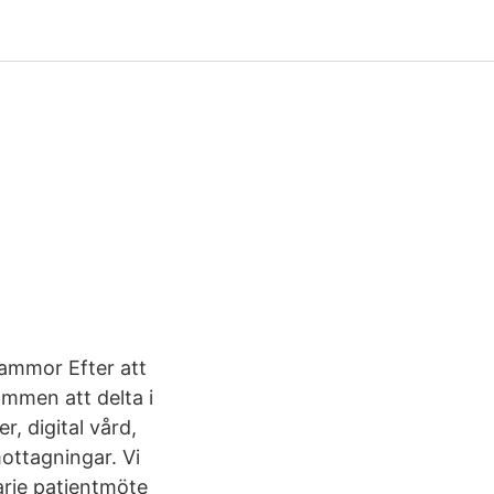
mammor Efter att
ommen att delta i
, digital vård,
ottagningar. Vi
varje patientmöte