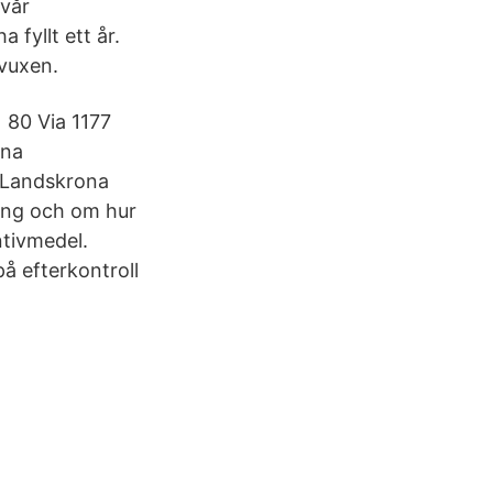
 vår
fyllt ett år.
 vuxen.
 80 Via 1177
ona
i Landskrona
ing och om hur
ntivmedel.
å efterkontroll