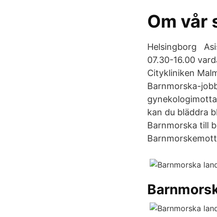
Om vår 
Helsingborg Asis
07.30-16.00 vard
Citykliniken Mal
Barnmorska-jobb 
gynekologimottag
kan du bläddra b
Barnmorska till 
Barnmorskemott
Barnmorsk