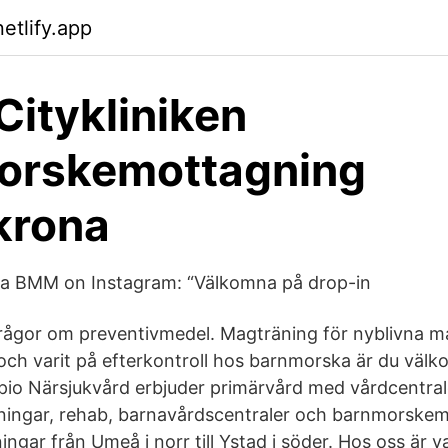
etlify.app
Citykliniken
orskemottagning
krona
a BMM on Instagram: “Välkomna på drop-in
frågor om preventivmedel. Magträning för nyblivna 
 och varit på efterkontroll hos barnmorska är du välk
io Närsjukvård erbjuder primärvård med vårdcentraler
ningar, rehab, barnavårdscentraler och barnmorskem
ngar från Umeå i norr till Ystad i söder. Hos oss är 