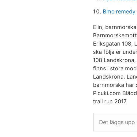
Bmc remedy
Elin, barnmorska
Barnmorskemotta
Eriksgatan 108, 
ska följa er und
108 Landskrona, 
finns i stora mo
Landskrona. Land
barnmorska har s
Picuki.com Blädd
trail run 2017.
Det läggs upp 