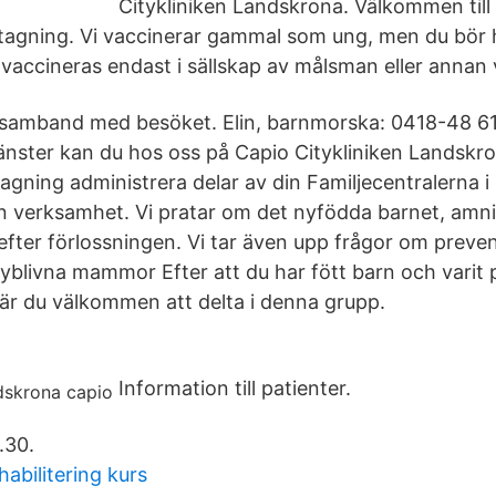
Citykliniken Landskrona. Välkommen till
agning. Vi vaccinerar gammal som ung, men du bör ha 
 vaccineras endast i sällskap av målsman eller annan
i samband med besöket. Elin, barnmorska: 0418-48 61
änster kan du hos oss på Capio Citykliniken Landskr
ning administrera delar av din Familjecentralerna 
n verksamhet. Vi pratar om det nyfödda barnet, amn
efter förlossningen. Vi tar även upp frågor om preve
yblivna mammor Efter att du har fött barn och varit p
r du välkommen att delta i denna grupp.
Information till patienter.
.30.
habilitering kurs