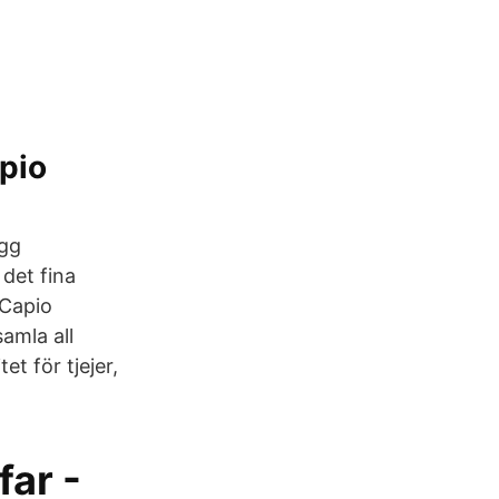
apio
ygg
 det fina
 Capio
amla all
et för tjejer,
ar -