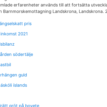
amlade erfarenheter används till att fortsätta utveck
en Barnmorskemottagning Landskrona, Landskrona. 2
ängselskatt pris
 inkomst 2021
lsbilanz
ården södertälje
lastbil
 örhängen guld
áskóli íslands
lrätt gröt på bovete