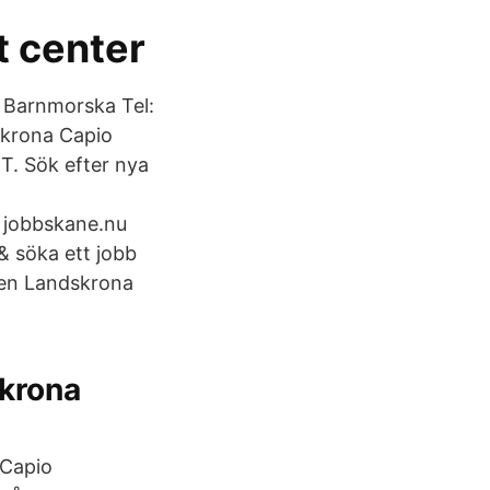
t center
 Barnmorska Tel:
skrona Capio
T. Sök efter nya
l
a jobbskane.nu
& söka ett jobb
ken Landskrona
skrona
 Capio