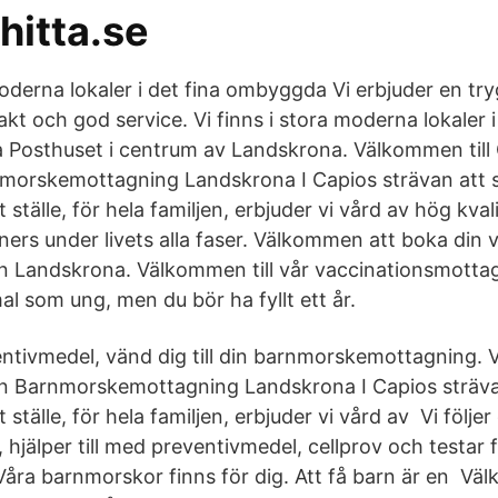
hitta.se
moderna lokaler i det fina ombyggda Vi erbjuder en tr
 och god service. Vi finns i stora moderna lokaler i
Posthuset i centrum av Landskrona. Välkommen till
nmorskemottagning Landskrona I Capios strävan att s
tälle, för hela familjen, erbjuder vi vård av hög kvalit
ners under livets alla faser. Välkommen att boka din 
en Landskrona. Välkommen till vår vaccinationsmottag
l som ung, men du bör ha fyllt ett år.
ntivmedel, vänd dig till din barnmorskemottagning. 
en Barnmorskemottagning Landskrona I Capios strävan
ställe, för hela familjen, erbjuder vi vård av Vi följe
, hjälper till med preventivmedel, cellprov och testar 
åra barnmorskor finns för dig. Att få barn är en Väl