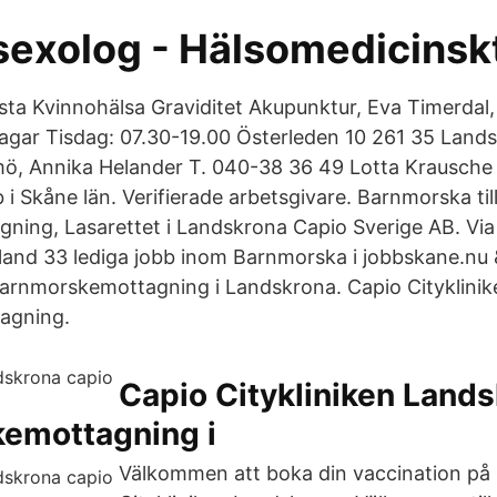
sexolog - Hälsomedicinsk
ta Kvinnohälsa Graviditet Akupunktur, Eva Timerdal,
agar Tisdag: 07.30-19.00 Österleden 10 261 35 Land
mö, Annika Helander T. 040-38 36 49 Lotta Krausche 
i Skåne län. Verifierade arbetsgivare. Barnmorska til
ning, Lasarettet i Landskrona Capio Sverige AB. Vi
land 33 lediga jobb inom Barnmorska i jobbskane.nu 
barnmorskemottagning i Landskrona. Capio Cityklini
agning.
Capio Citykliniken Land
emottagning i
Välkommen att boka din vaccination på