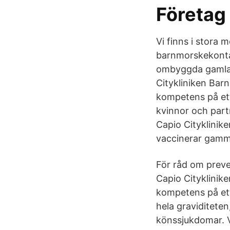
Företag 
Vi finns i stora 
barnmorskekontakt
ombyggda gamla 
Citykliniken Bar
kompetens på ett s
kvinnor och part
Capio Cityklinik
vaccinerar gamma
För råd om preve
Capio Cityklinik
kompetens på ett 
hela graviditeten
könssjukdomar. V