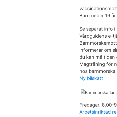
vaccinationsmott
Barn under 16 år
Se separat info 
Vårdguidens e-tj
Barnmorskemottag
informerar om si
du kan må tiden 
Magträning för n
hos barnmorska ä
Ny bilskatt
Fredagar. 8.00-9
Arbetsinriktad re