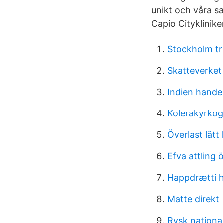
unikt och våra s
Capio Cityklinik
Stockholm tr
Skatteverket
Indien hande
Kolerakyrkog
Överlast lätt 
Efva attling
Happdrætti h
Matte direkt
Rysk nationa