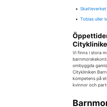
Skatteverket
Tobias uller l
Öppettider
Cityklinik
Vi finns i stora 
barnmorskekontakt
ombyggda gamla 
Citykliniken Bar
kompetens på ett s
kvinnor och partn
Barnmor