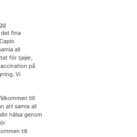
ygg
 det fina
 Capio
amla all
et för tjejer,
vaccination på
ning. Vi
Välkommen till
 att samla all
r din hälsa genom
för
kommen till