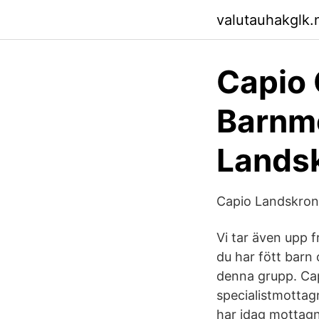
valutauhakglk.n
Capio 
Barnm
Lands
Capio Landskron
Vi tar även upp 
du har fött barn
denna grupp. Cap
specialistmottag
har idag mottagni