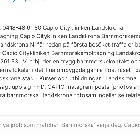
: 0418-48 61 80 Capio Citykliniken Landskrona
gning Capio Citykliniken Landskrona Barnmorskemo
Landskrona Ni får redan på första besöket träffa er
er Capio Citykliniken Barnmorskemottagning Landskr
261 33 . Vi erbjuder en trygg barnmorskekontakt och
derna lokaler i det fina ombyggda gamla Posthuset i 
skrona stad - Kurser och utbildningar i Landskrona
agt upp sig - HD. CAPIO Instagram posts (photos an
ra barnmorska i landskrona fotosamlingeller se relat
nya jobb som matchar 'Barnmorska' varje dag. Capio